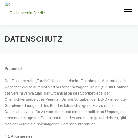
Zum
Inhalt
Menü
springen
SCHAUKASTEN
ÜBER UNS
ANGEBOTE
DATENSCHUTZ
GALERIE
GRUSSWORT
KONTAKT
Präambel
Der Fischerverein „Forelle“ Hettenleidelheim-Eisenberg e.V. verarbeitet in
DOWNLOADS
vielfacher Weise automatisiert personenbezogene Daten (z.B. im Rahmen
der Vereinsverwaltung, der Organisation des Sportbetriebs, der
Öffentlichkeitsarbeit des Vereins). Um die Vorgaben der EU-Datenschutz-
Grundverordnung und des Bundesdatenschutzgesetzes zu erfüllen,
Datenschutzverstöße zu vermeiden und einen einheitlichen Umgang mit
personenbezogenen Daten innerhalb des Vereins zu gewährleisten, gibt
sich der Verein die nachfolgende Datenschutzordnung.
§ 1 Allgemeines