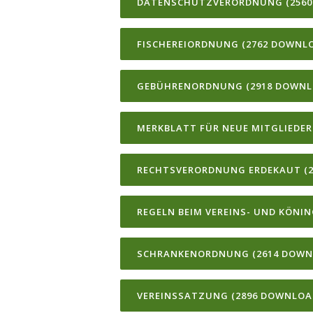
DATENSCHUTZVERORDNUNG (2560
FISCHEREIORDNUNG (2762 DOWNLO
GEBÜHRENORDNUNG (2918 DOWNL
MERKBLATT FÜR NEUE MITGLIEDER
RECHTSVERORDNUNG ERDEKAUT (2
REGELN BEIM VEREINS- UND KÖNI
SCHRANKENORDNUNG (2614 DOWN
VEREINSSATZUNG (2896 DOWNLOA